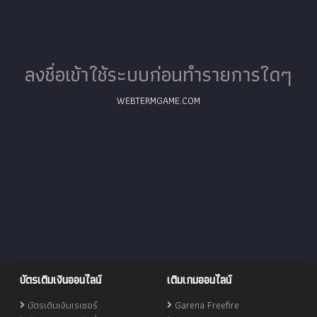
ลงชื่อเข้าใช้ระบบก่อนทำรายการใดๆ
WEBTERMGAME.COM
บัตรเติมเงินออนไลน์
เติมเกมออนไลน์
บัตรเติมเงินเรเซอร์
Garena Freefire